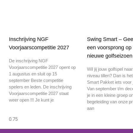
Inschrijving NGF
Swing Smart – Geef
Voorjaarscompetitie 2027
een voorsprong op 
nieuwe golfseizoen
De inschrijving NGF
Voorjaarscompetitie 2027 opent op
Wil jij jouw golfspel naa
1 augustus en sluit op 15
niveau tillen? Dan is he
september Beste competitie
Smart Pakket iets voor 
spelers en leden. De inschrijving
Van september t/m de
Voorjaarscompetitie 2027 staat
je in een kleine groep o
weer open !!! Je kunt je
begeleiding van onze pr
aan