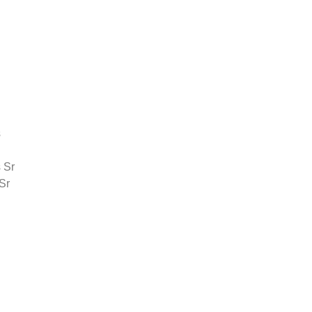
s
 Sr
Sr