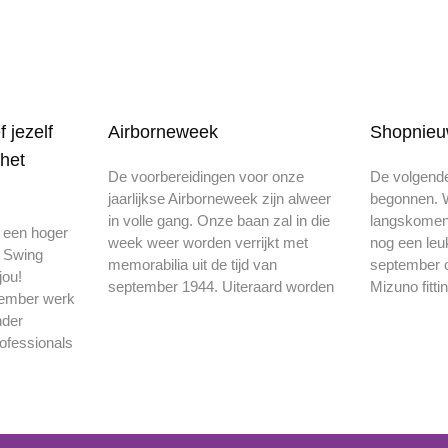
 jezelf
Airborneweek
Shopnie
het
De voorbereidingen voor onze
De volgende
jaarlijkse Airborneweek zijn alweer
begonnen. W
in volle gang. Onze baan zal in die
langskomen 
r een hoger
week weer worden verrijkt met
nog een leu
t Swing
memorabilia uit de tijd van
september o
jou!
september 1944. Uiteraard worden
Mizuno fitti
cember werk
nder
ofessionals