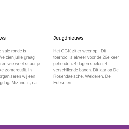
uws
Jeugdnieuws
 sale ronde is
Het GGK zit er weer op. Dit
e zien jullie graag
toernooi is alweer voor de 26e keer
en wie weet scoor je
gehouden. 4 dagen spelen, 4
ke zomeroutfit. In
verschillende banen. Dit jaar op De
rganiseren wij een
Rosendaelsche, Welderen, De
ngdag. Mizuno is, na
Edese en