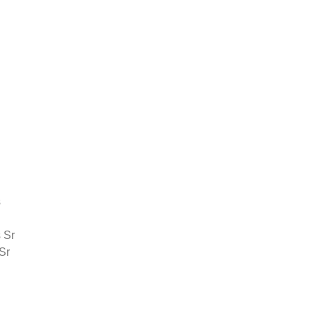
s
 Sr
Sr