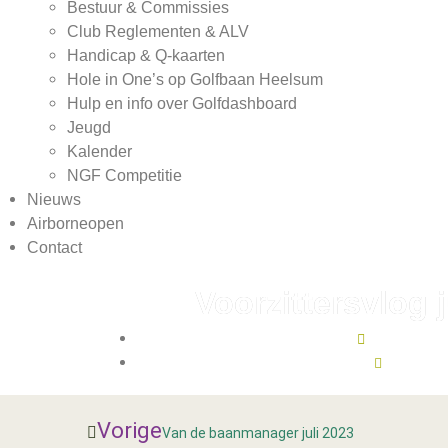
Bestuur & Commissies
Club Reglementen & ALV
Handicap & Q-kaarten
Hole in One’s op Golfbaan Heelsum
Hulp en info over Golfdashboard
Jeugd
Kalender
NGF Competitie
Nieuws
Airborneopen
Contact
Voorzittersvlog j
juli 1, 2023
17:16
Vorige
Van de baanmanager juli 2023