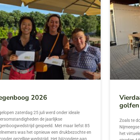
egenboog 2026
Vierda
golfen
gelopen zaterdag 25 juli werd onder ideale
ersomstandigheden de jaarlijkse
Zoals te do
genboogwedstrijd gespeeld. Met maar liefst 85
Nijmeegse
elnemers was het opnieuw een drukbezochte en
het virtuel
jzonder gezellige wedstrijd. Het bijzondere aan
streden 44