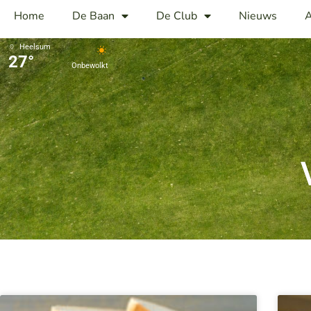
Home
De Baan
De Club
Nieuws
A
Heelsum
27°
Onbewolkt