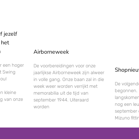
 jezelf
 het
n
Airborneweek
ar een hoger
De voorbereidingen voor onze
Shopnie
et Swing
jaarlijkse Airborneweek zijn alweer
jou!
in volle gang. Onze baan zal in die
De volgende
week weer worden verrijkt met
begonnen. W
n kleine
memorabilia uit de tijd van
langskomen
ng van onze
september 1944. Uiteraard
nog een leu
worden
september 
Mizuno fitt