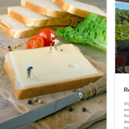
R
Af
we
Re
de
bi