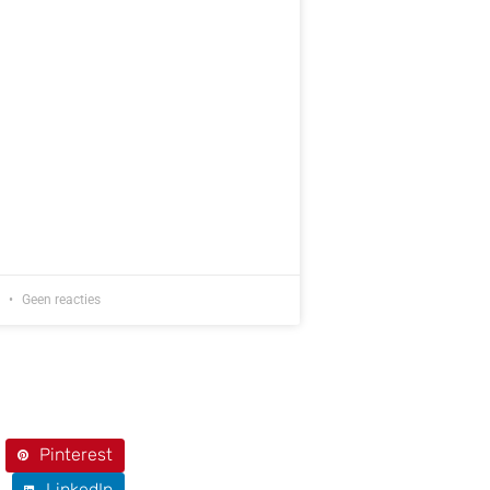
6
Geen reacties
Pinterest
LinkedIn