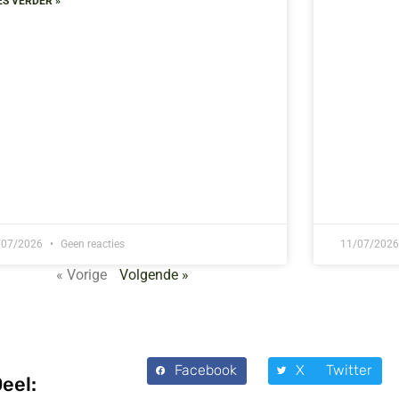
ES VERDER »
/07/2026
Geen reacties
11/07/202
« Vorige
Volgende »
Facebook
X Twitter
eel: