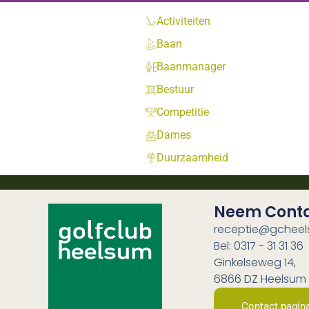
Activiteiten
Baan
Baanmanager
Bestuur
Competitie
Dames
Duurzaamheid
Neem Cont
receptie@gcheel
Bel: 0317 - 31 31 36
Ginkelseweg 14,
6866 DZ Heelsum
Contact pagin