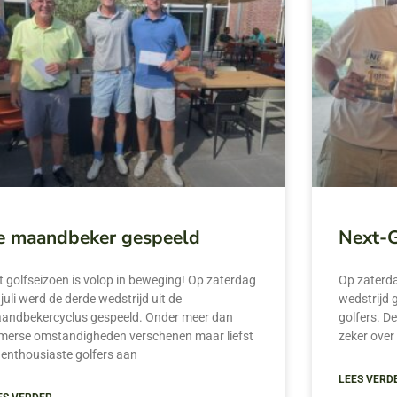
e maandbeker gespeeld
Next-G
t golfseizoen is volop in beweging! Op zaterdag
Op zaterdag
juli werd de derde wedstrijd uit de
wedstrijd 
andbekercyclus gespeeld. Onder meer dan
golfers. D
merse omstandigheden verschenen maar liefst
zeker over
 enthousiaste golfers aan
LEES VERD