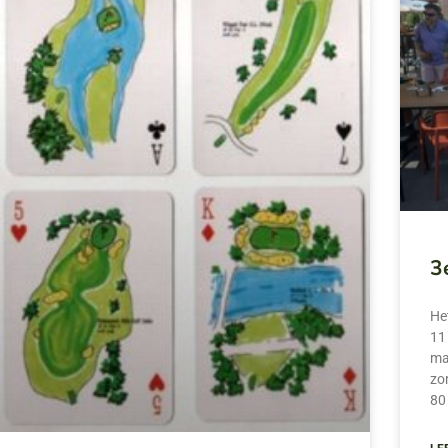
3
He
11 
ma
zo
80