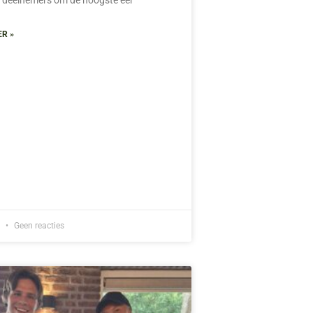
ER »
6
Geen reacties