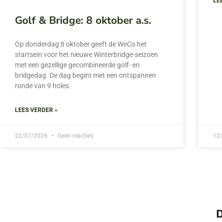
LE
Golf & Bridge: 8 oktober a.s.
Op donderdag 8 oktober geeft de WeCo het
startsein voor het nieuwe Winterbridge-seizoen
met een gezellige gecombineerde golf- en
bridgedag. De dag begint met een ontspannen
ronde van 9 holes.
LEES VERDER »
22/07/2026
Geen reacties
12
D