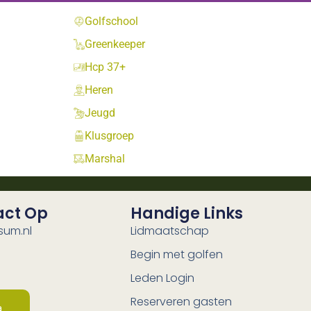
Golfschool
Greenkeeper
Hcp 37+
Heren
Jeugd
Klusgroep
Marshal
act Op
Handige Links
sum.nl
Lidmaatschap
Begin met golfen
Leden Login
Reserveren gasten
a