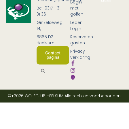
Begin
Bel: 0317 - 31
met
31 36
golfen
Ginkelseweg
Leden
14,
Login
6866 DZ
Reserveren
Heelsum
gasten
Privacy
Contact
verklaring
pagina
©+2026
GOLFCLUB HEELSUM
Alle rechten voorbehouden.