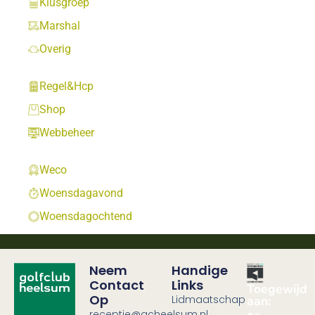
Klusgroep
Marshal
Overig
Regel&Hcp
Shop
Webbeheer
Weco
Woensdagavond
Woensdagochtend
Neem
Handige
Contact
Links
Toegewijd
Op
Lidmaatschap
aan:
receptie@gcheelsum.nl