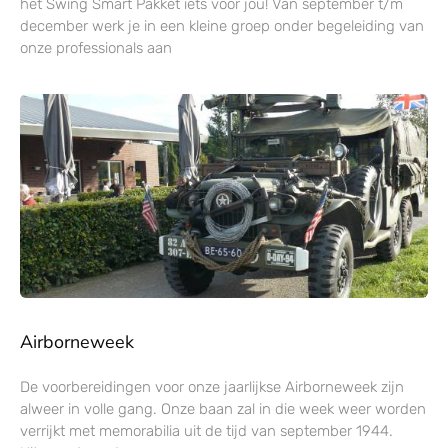
het Swing Smart Pakket iets voor jou! Van september t/m
december werk je in een kleine groep onder begeleiding van
onze professionals aan
Airborneweek
De voorbereidingen voor onze jaarlijkse Airborneweek zijn
alweer in volle gang. Onze baan zal in die week weer worden
verrijkt met memorabilia uit de tijd van september 1944.