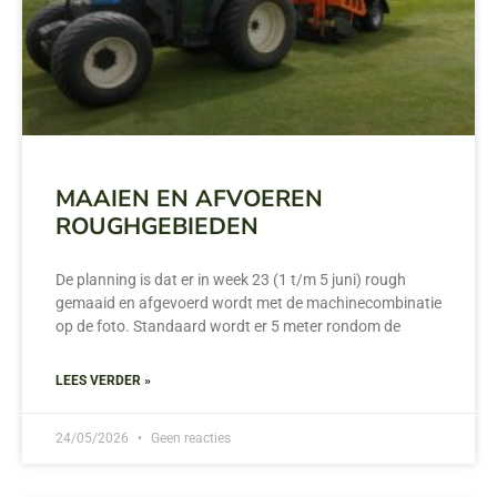
MAAIEN EN AFVOEREN
ROUGHGEBIEDEN
De planning is dat er in week 23 (1 t/m 5 juni) rough
gemaaid en afgevoerd wordt met de machinecombinatie
op de foto. Standaard wordt er 5 meter rondom de
LEES VERDER »
24/05/2026
Geen reacties