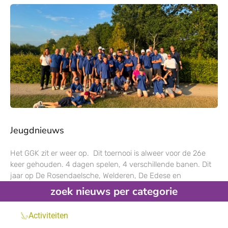
Jeugdnieuws
Het GGK zit er weer op. Dit toernooi is alweer voor de 26e
keer gehouden. 4 dagen spelen, 4 verschillende banen. Dit
jaar op De Rosendaelsche, Welderen, De Edese en
zoek nieuws per categorie
Activiteiten