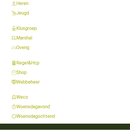
Heren
Jeugd
Klusgroep
Marshal
Overig
Regel&Hcp
Shop
Webbeheer
Weco
Woensdagavond
Woensdagochtend