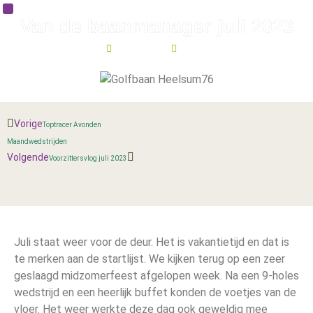
Van de baanmanager juli 2023
juli 1, 2023
17:08
Vorige
Toptracer Avonden
Maandwedstrijden
Volgende
Voorzittersvlog juli 2023
Juli staat weer voor de deur. Het is vakantietijd en dat is
te merken aan de startlijst. We kijken terug op een zeer
geslaagd midzomerfeest afgelopen week. Na een 9-holes
wedstrijd en een heerlijk buffet konden de voetjes van de
vloer. Het weer werkte deze dag ook geweldig mee