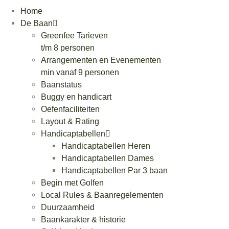
Ga
Home
naar
De Baan
de
Greenfee Tarieven
inhoud
t/m 8 personen
Arrangementen en Evenementen
min vanaf 9 personen
Baanstatus
Buggy en handicart
Oefenfaciliteiten
Layout & Rating
Handicaptabellen
Handicaptabellen Heren
Handicaptabellen Dames
Handicaptabellen Par 3 baan
Begin met Golfen
Local Rules & Baanregelementen
Duurzaamheid
Baankarakter & historie