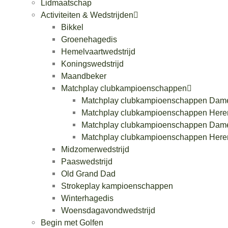
Lidmaatschap
Activiteiten & Wedstrijden
Bikkel
Groenehagedis
Hemelvaartwedstrijd
Koningswedstrijd
Maandbeker
Matchplay clubkampioenschappen
Matchplay clubkampioenschappen Dam
Matchplay clubkampioenschappen Here
Matchplay clubkampioenschappen Dam
Matchplay clubkampioenschappen Here
Midzomerwedstrijd
Paaswedstrijd
Old Grand Dad
Strokeplay kampioenschappen
Winterhagedis
Woensdagavondwedstrijd
Begin met Golfen