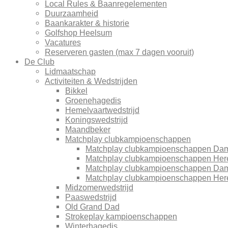
Local Rules & Baanregelementen
Duurzaamheid
Baankarakter & historie
Golfshop Heelsum
Vacatures
Reserveren gasten (max 7 dagen vooruit)
De Club
Lidmaatschap
Activiteiten & Wedstrijden
Bikkel
Groenehagedis
Hemelvaartwedstrijd
Koningswedstrijd
Maandbeker
Matchplay clubkampioenschappen
Matchplay clubkampioenschappen Da
Matchplay clubkampioenschappen Her
Matchplay clubkampioenschappen Da
Matchplay clubkampioenschappen Her
Midzomerwedstrijd
Paaswedstrijd
Old Grand Dad
Strokeplay kampioenschappen
Winterhagedis