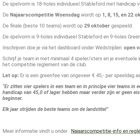
De spelvorm is 18-holes individueel Stableford met handicap v
De
Najaarscompetitie Woensdag
wordt op
1
, 8, 15, en 22 
De finale (beste 10 teams) wordt op
29
oktober
gespeeld.
De spelvorm is 9-holes individueel Stableford en 9-holes Gre
Inschrijven doe je via het dashboard onder Wedstrijden:
open v
Schrijf je team in met minimaal 4 speler/sters en je eventuele 
het competitie reglement van de club.
Let op:
Er is een greenfee van ongeveer € 45,- per speeldag aan
“Er zitten vier spelers in een team en in principe vier teams in
handicap van 45,0 of lager hebben maar verder zijn er geen eis
beginner.
Elk jaar strijden de beste teams om de landstitel”
Meer informatie vindt u onder :
Najaarscompetitie-info en reg