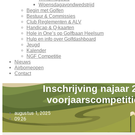
Woensdagavondwedstrijd
Begin met Golfen
Bestuur & Commissies
Club Reglementen & ALV
Handicap & Q-kaarten
Hole in One’s op Golfbaan Heelsum
Hulp en info over Golfdashboard
Jeugd
Kalender
NGF Competitie
Nieuws
Airborneopen
Contact
Inschrijving najaar
voorjaarscompetiti
augustus 1, 2025
09:26