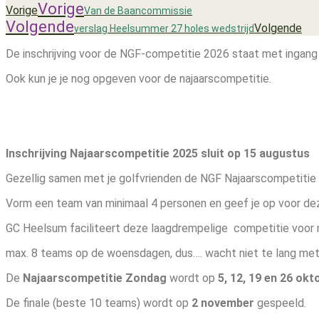
Vorige
Vorige
Van de Baancommissie
Volgende
Volgende
verslag Heelsummer 27 holes wedstrijd
De inschrijving voor de NGF-competitie 2026 staat met ingang
Ook kun je je nog opgeven voor de najaarscompetitie.
Inschrijving Najaarscompetitie 2025
sluit op 15 augustus
Gezellig samen met je golfvrienden de NGF Najaarscompetitie
Vorm een team van minimaal 4 personen en geef je op voor dez
GC Heelsum faciliteert deze laagdrempelige competitie voor
max. 8 teams op de woensdagen, dus…. wacht niet te lang met 
De
Najaarscompetitie Zondag
wordt op
5, 12, 19 e
n 26 okt
De finale (beste 10 teams) wordt op
2 n
ovember
gespeeld.