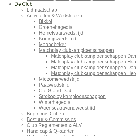
De Club
Lidmaatschap
Activiteiten & Wedstrijden
Bikkel
Groenehagedis
Hemelvaartwedstrijd
Koningswedstrijd
Maandbeker
Matchplay clubkampioenschappen
Matchplay clubkampioenschappen Da
Matchplay clubkampioenschappen Her
Matchplay clubkampioenschappen Da
Matchplay clubkampioenschappen Her
Midzomerwedstrijd
Paaswedstrijd
Old Grand Dad
Strokeplay kampioenschappen
Winterhagedis
Woensdagavondwedstrijd
Begin met Golfen
Bestuur & Commissies
Club Reglementen & ALV
Handicap & Q-kaarten