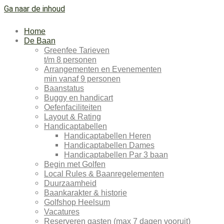
Ga naar de inhoud
Home
De Baan
Greenfee Tarieven
t/m 8 personen
Arrangementen en Evenementen
min vanaf 9 personen
Baanstatus
Buggy en handicart
Oefenfaciliteiten
Layout & Rating
Handicaptabellen
Handicaptabellen Heren
Handicaptabellen Dames
Handicaptabellen Par 3 baan
Begin met Golfen
Local Rules & Baanregelementen
Duurzaamheid
Baankarakter & historie
Golfshop Heelsum
Vacatures
Reserveren gasten (max 7 dagen vooruit)