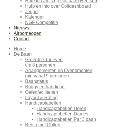
Hole in One’s op Golfbaan Heelsum
Hulp en info over Golfdashboard
Jeugd
Kalender
NGF Competitie
Nieuws
Airborneopen
Contact
Home
De Baan
Greenfee Tarieven
t/m 8 personen
Arrangementen en Evenementen
min vanaf 9 personen
Baanstatus
Buggy en handicart
Oefenfaciliteiten
Layout & Rating
Handicaptabellen
Handicaptabellen Heren
Handicaptabellen Dames
Handicaptabellen Par 3 baan
Begin met Golfen