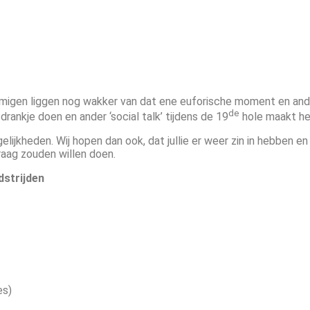
mmigen liggen nog wakker van dat ene euforische moment en and
de
ankje doen en ander ‘social talk’ tijdens de 19
hole maakt he
lijkheden. Wij hopen dan ook, dat jullie er weer zin in hebben 
raag zouden willen doen.
strijden
es)