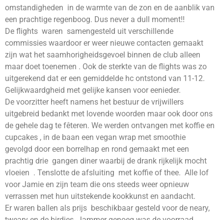
omstandigheden in de warmte van de zon en de aanblik van
een prachtige regenboog. Dus never a dull moment!!
De flights waren samengesteld uit verschillende
commissies waardoor er weer nieuwe contacten gemaakt
zijn wat het saamhorigheidsgevoel binnen de club alleen
maar doet toenemen . Ook de sterkte van de flights was zo
uitgerekend dat er een gemiddelde hc ontstond van 11-12.
Gelijkwaardgheid met gelijke kansen voor eenieder.
De voorzitter heeft namens het bestuur de vrijwillers
uitgebreid bedankt met lovende woorden maar ook door ons
de gehele dag te fêteren. We werden ontvangen met koffie en
cupcakes , in de baan een vegan wrap met smoothie
gevolgd door een borrelhap en rond gemaakt met een
prachtig drie gangen diner waarbij de drank rijkelijk mocht
vloeien . Tenslotte de afsluiting met koffie of thee. Alle lof
voor Jamie en zijn team die ons steeds weer opnieuw
verrassen met hun uitstekende kookkunst en aandacht.
Er waren ballen als prijs beschikbaar gesteld voor de neary,
tweary en de birdies. Jammer genoeg was de voorraad