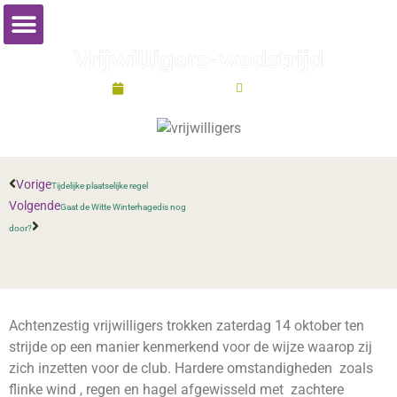
​Vrijwilligers-wedstrijd
oktober 14, 2023
18:46
Vorige
Tijdelijke plaatselijke regel
Volgende
Gaat de Witte Winterhagedis nog
door?
Achtenzestig vrijwilligers trokken zaterdag 14 oktober ten
strijde op een manier kenmerkend voor de wijze waarop zij
zich inzetten voor de club. Hardere omstandigheden zoals
flinke wind , regen en hagel afgewisseld met zachtere