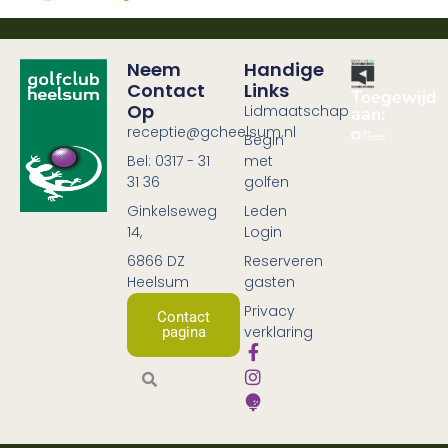
Neem
Handige
Contact
Links
Toegewijd
Op
Lidmaatschap
aan:
receptie@gcheelsum.nl
Begin
Bel: 0317 - 31
met
31 36
golfen
Ginkelseweg
Leden
14,
Login
6866 DZ
Reserveren
Heelsum
gasten
Privacy
Contact
verklaring
pagina