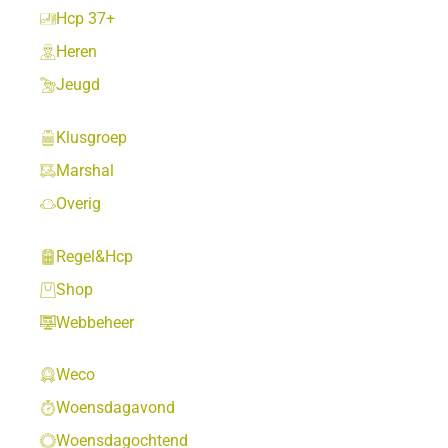
Hcp 37+
Heren
Jeugd
Klusgroep
Marshal
Overig
Regel&Hcp
Shop
Webbeheer
Weco
Woensdagavond
Woensdagochtend