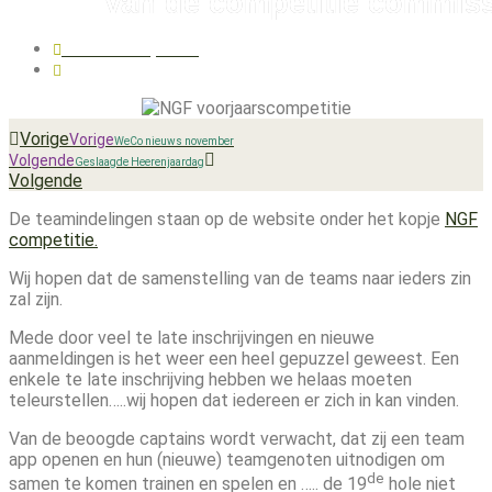
Van de competitie commiss
oktober 29, 2024
21:23
Vorige
Vorige
WeCo nieuws november
Volgende
Geslaagde Heerenjaardag
Volgende
De teamindelingen staan op de website onder het kopje
NGF
competitie.
Wij hopen dat de samenstelling van de teams naar ieders zin
zal zijn.
Mede door veel te late inschrijvingen en nieuwe
aanmeldingen is het weer een heel gepuzzel geweest. Een
enkele te late inschrijving hebben we helaas moeten
teleurstellen…..wij hopen dat iedereen er zich in kan vinden.
Van de beoogde captains wordt verwacht, dat zij een team
app openen en hun (nieuwe) teamgenoten uitnodigen om
de
samen te komen trainen en spelen en ….. de 19
hole niet