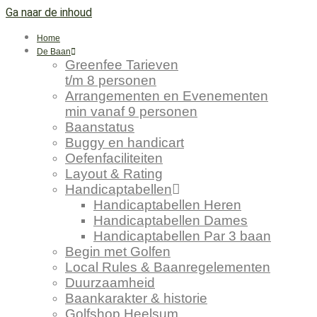
Ga naar de inhoud
Home
De Baan
Greenfee Tarieven
t/m 8 personen
Arrangementen en Evenementen
min vanaf 9 personen
Baanstatus
Buggy en handicart
Oefenfaciliteiten
Layout & Rating
Handicaptabellen
Handicaptabellen Heren
Handicaptabellen Dames
Handicaptabellen Par 3 baan
Begin met Golfen
Local Rules & Baanregelementen
Duurzaamheid
Baankarakter & historie
Golfshop Heelsum