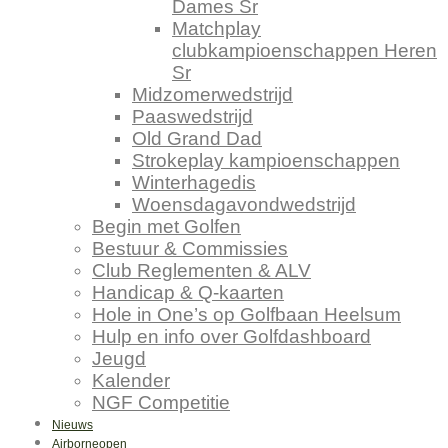
Dames Sr
Matchplay
clubkampioenschappen Heren
Sr
Midzomerwedstrijd
Paaswedstrijd
Old Grand Dad
Strokeplay kampioenschappen
Winterhagedis
Woensdagavondwedstrijd
Begin met Golfen
Bestuur & Commissies
Club Reglementen & ALV
Handicap & Q-kaarten
Hole in One’s op Golfbaan Heelsum
Hulp en info over Golfdashboard
Jeugd
Kalender
NGF Competitie
Nieuws
Airborneopen