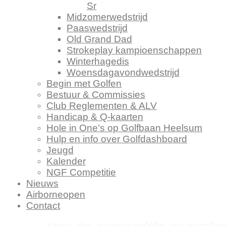
Sr
Midzomerwedstrijd
Paaswedstrijd
Old Grand Dad
Strokeplay kampioenschappen
Winterhagedis
Woensdagavondwedstrijd
Begin met Golfen
Bestuur & Commissies
Club Reglementen & ALV
Handicap & Q-kaarten
Hole in One’s op Golfbaan Heelsum
Hulp en info over Golfdashboard
Jeugd
Kalender
NGF Competitie
Nieuws
Airborneopen
Contact