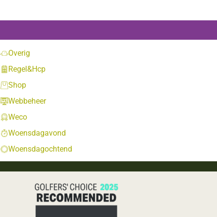
Overig
Regel&Hcp
Shop
Webbeheer
Weco
Woensdagavond
Woensdagochtend