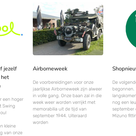
 jezelf
Airborneweek
Shopnie
 het
De voorbereidingen voor onze
De volgende
n
jaarlijkse Airborneweek zijn alweer
begonnen. W
in volle gang. Onze baan zal in die
langskomen
ar een hoger
week weer worden verrijkt met
nog een leu
et Swing
memorabilia uit de tijd van
september 
jou!
september 1944. Uiteraard
Mizuno fitt
worden
n kleine
ng van onze