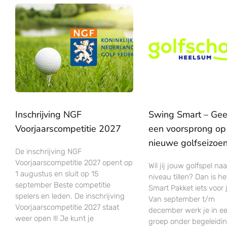
Inschrijving NGF
Swing Smart – Geef
Voorjaarscompetitie 2027
een voorsprong op
nieuwe golfseizoe
De inschrijving NGF
Voorjaarscompetitie 2027 opent op
Wil jij jouw golfspel na
1 augustus en sluit op 15
niveau tillen? Dan is h
september Beste competitie
Smart Pakket iets voor 
spelers en leden. De inschrijving
Van september t/m
Voorjaarscompetitie 2027 staat
december werk je in ee
weer open !!! Je kunt je
groep onder begeleidi