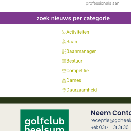
professionals aan
zoek nieuws per categorie
Activiteiten
Baan
Baanmanager
Bestuur
Competitie
Dames
Duurzaamheid
Neem Cont
receptie@gcheel
Bel: 0317 - 31 31 36