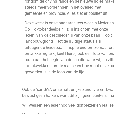
rondom de driving range en de nieuwe holes mak
steeds meer vorderingen in het overleg met
gemeente en provincie. Alles ziet er positief uit.
Deze week is onze baanarchitect weer in Nederlan
Op 1 oktober deelde hij zijn inzichten met onze
leden: van de geschiedenis van onze baan – ooit
landbouwgrond – tot de huidige status als
uitdagende heidebaan. Inspirerend om zo naar on
ontwikkeling te kijken! Hierbij ook een foto van on
baan aan het begin van de locatie waar wij nu zitt
Indrukwekkend om te realiseren hoe mooi onze b
geworden is in de loop van de tijd.
Ook de “sandr’s”, onze natuurlijke zandrivieren, kw
bewust geen harken, want dit zijn geen bunkers, maar
Wij wensen een ieder nog veel golfplezier en realise