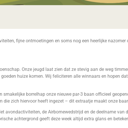
viteiten, fijne ontmoetingen en soms nog een heerlijke nazomer 
chap. Onze jeugd laat zien dat ze stevig aan de weg timmeren
eden huize komen. Wij feliciteren alle winnaars en hopen dat i
n smakelijke borrelhap onze nieuwe par-3 baan officieel geopen
 die zich hiervoor heeft ingezet – dit extraatje maakt onze baa
 avondactiviteiten, de Airbornewedstrijd en de deelname van dive
ische achtergrond geeft deze week altijd extra glans en beteken