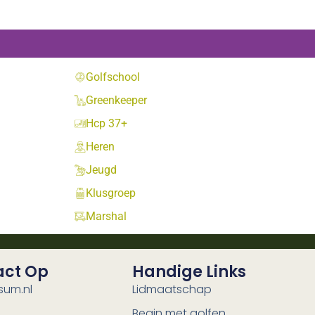
Golfschool
Greenkeeper
Hcp 37+
Heren
Jeugd
Klusgroep
Marshal
act Op
Handige Links
sum.nl
Lidmaatschap
Begin met golfen