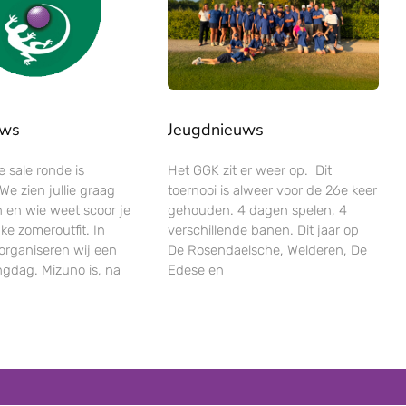
uws
Jeugdnieuws
 sale ronde is
Het GGK zit er weer op. Dit
e zien jullie graag
toernooi is alweer voor de 26e keer
 en wie weet scoor je
gehouden. 4 dagen spelen, 4
ke zomeroutfit. In
verschillende banen. Dit jaar op
organiseren wij een
De Rosendaelsche, Welderen, De
ingdag. Mizuno is, na
Edese en