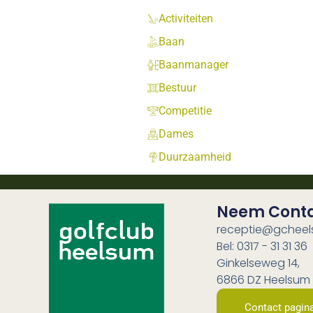
Activiteiten
Baan
Baanmanager
Bestuur
Competitie
Dames
Duurzaamheid
Neem Cont
receptie@gcheel
Bel: 0317 - 31 31 36
Ginkelseweg 14,
6866 DZ Heelsum
Contact pagin