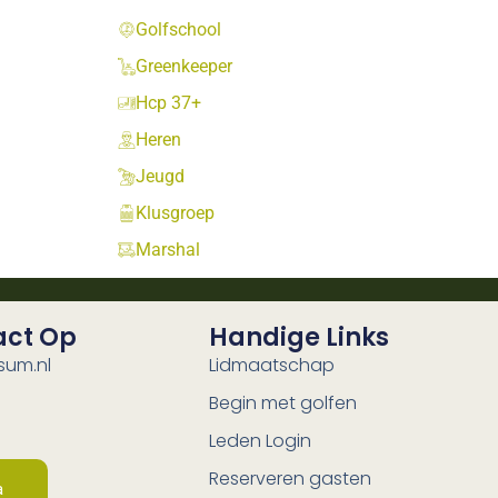
Golfschool
Greenkeeper
Hcp 37+
Heren
Jeugd
Klusgroep
Marshal
act Op
Handige Links
sum.nl
Lidmaatschap
Begin met golfen
Leden Login
Reserveren gasten
a