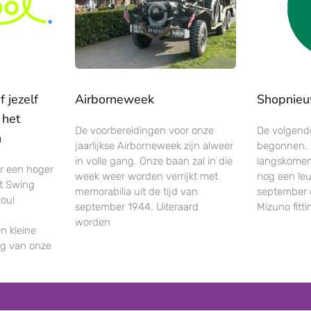
 jezelf
Airborneweek
Shopnie
 het
De voorbereidingen voor onze
De volgende
n
jaarlijkse Airborneweek zijn alweer
begonnen. W
in volle gang. Onze baan zal in die
langskomen
ar een hoger
week weer worden verrijkt met
nog een leu
et Swing
memorabilia uit de tijd van
september 
jou!
september 1944. Uiteraard
Mizuno fitt
worden
n kleine
ng van onze