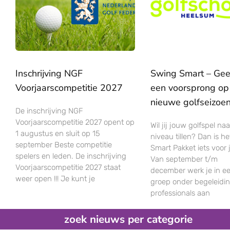
Inschrijving NGF
Swing Smart – Geef
Voorjaarscompetitie 2027
een voorsprong op
nieuwe golfseizoe
De inschrijving NGF
Voorjaarscompetitie 2027 opent op
Wil jij jouw golfspel na
1 augustus en sluit op 15
niveau tillen? Dan is h
september Beste competitie
Smart Pakket iets voor 
spelers en leden. De inschrijving
Van september t/m
Voorjaarscompetitie 2027 staat
december werk je in ee
weer open !!! Je kunt je
groep onder begeleidi
professionals aan
zoek nieuws per categorie