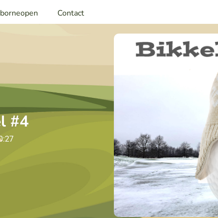
rborneopen
Contact
l #4
0:27