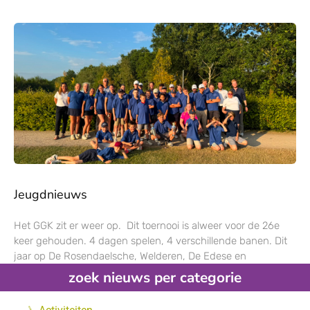
Jeugdnieuws
Het GGK zit er weer op. Dit toernooi is alweer voor de 26e
keer gehouden. 4 dagen spelen, 4 verschillende banen. Dit
jaar op De Rosendaelsche, Welderen, De Edese en
zoek nieuws per categorie