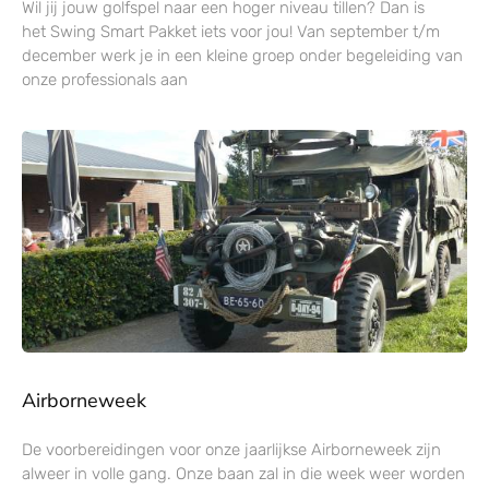
Wil jij jouw golfspel naar een hoger niveau tillen? Dan is
het Swing Smart Pakket iets voor jou! Van september t/m
december werk je in een kleine groep onder begeleiding van
onze professionals aan
Airborneweek
De voorbereidingen voor onze jaarlijkse Airborneweek zijn
alweer in volle gang. Onze baan zal in die week weer worden