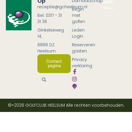
Op
Lidmaatschap
aan:
receptie@gcheelsum.nl
Begin
Bel: 0317 - 31
met
31 36
golfen
Ginkelseweg
Leden
14,
Login
6866 DZ
Reserveren
Heelsum
gasten
Privacy
Contact
verklaring
pagina
©+2026
GOLFCLUB HEELSUM
Alle rechten voorbehouden.