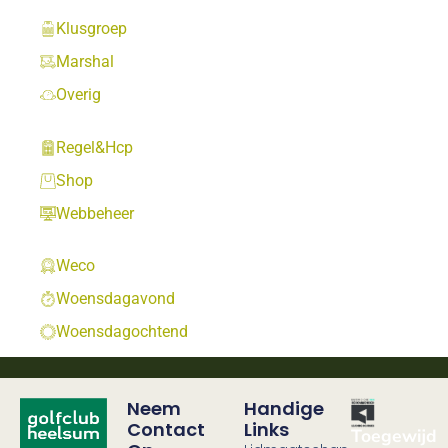
Klusgroep
Marshal
Overig
Regel&Hcp
Shop
Webbeheer
Weco
Woensdagavond
Woensdagochtend
Neem
Handige
Contact
Links
Toegewijd