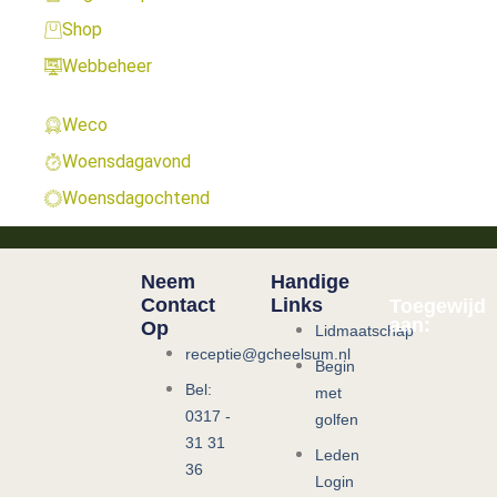
Shop
Webbeheer
Weco
Woensdagavond
Woensdagochtend
Neem
Handige
Contact
Links
Toegewijd
aan:
Op
Lidmaatschap
receptie@gcheelsum.nl
Begin
Bel:
met
0317 -
golfen
31 31
Leden
36
Login