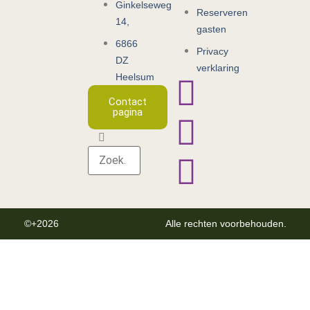
Ginkelseweg
Reserveren
14,
gasten
6866
Privacy
DZ
verklaring
Heelsum
Contact
pagina
©+2026
GOLFCLUB HEELSUM
Alle rechten voorbehouden.