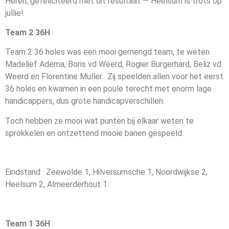
Heren, gefeliciteerd met dit resultaat — Heelsum is trots op
jullie!
Team 2 36H
Team 2 36 holes was een mooi gemengd team, te weten
Madelief Adema, Boris vd Weerd, Rogier Burgerhard, Beliz vd
Weerd en Florentine Muller. Zij speelden allen voor het eerst
36 holes en kwamen in een poule terecht met enorm lage
handicappers, dus grote handicapverschillen.
Toch hebben ze mooi wat punten bij elkaar weten te
sprokkelen en ontzettend mooie banen gespeeld.
Eindstand : Zeewolde 1, Hilversumsche 1, Noordwijkse 2,
Heelsum 2, Almeerderhout 1.
Team 1 36H