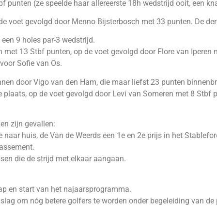
punten (ze speelde haar allereerste 18h wedstrijd ooit, een kna
de voet gevolgd door Menno Bijsterbosch met 33 punten. De der
een 9 holes par-3 wedstrijd.
 met 13 Stbf punten, op de voet gevolgd door Flore van Iperen
voor Sofie van Os.
nnen door Vigo van den Ham, die maar liefst 23 punten binnenbr
 plaats, op de voet gevolgd door Levi van Someren met 8 Stbf 
en zijn gevallen:
naar huis, de Van de Weerds een 1e en 2e prijs in het Stablefor
klassement.
ssen die de strijd met elkaar aangaan.
ap en start van het najaarsprogramma.
ag om nóg betere golfers te worden onder begeleiding van de 