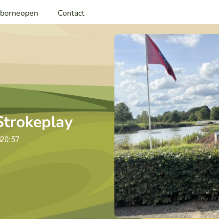
rborneopen
Contact
trokeplay
20:57