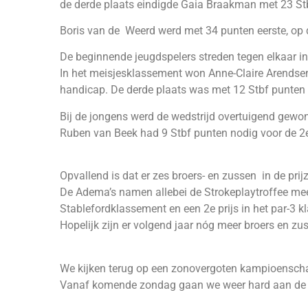
de derde plaats eindigde Gaia Braakman met 23 Stbf 
Boris van de Weerd werd met 34 punten eerste, op 
De beginnende jeugdspelers streden tegen elkaar in 
In het meisjesklassement won Anne-Claire Arendsen
handicap. De derde plaats was met 12 Stbf punten 
Bij de jongens werd de wedstrijd overtuigend gewo
Ruben van Beek had 9 Stbf punten nodig voor de 2e
Opvallend is dat er zes broers- en zussen in de prijz
De Adema’s namen allebei de Strokeplaytroffee mee 
Stablefordklassement en een 2e prijs in het par-3 
Hopelijk zijn er volgend jaar nóg meer broers en zu
We kijken terug op een zonovergoten kampioensch
Vanaf komende zondag gaan we weer hard aan de sl