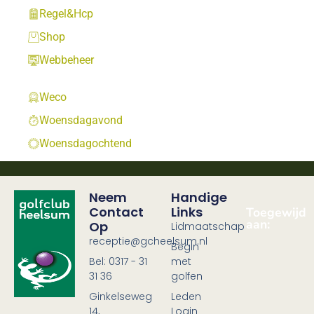
Regel&Hcp
Shop
Webbeheer
Weco
Woensdagavond
Woensdagochtend
Neem
Handige
Contact
Links
Toegewijd
aan:
Op
Lidmaatschap
receptie@gcheelsum.nl
Begin
Bel: 0317 - 31
met
31 36
golfen
Ginkelseweg
Leden
14,
Login