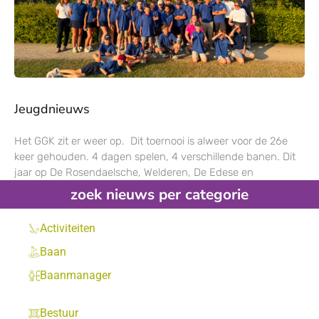
Jeugdnieuws
Het GGK zit er weer op. Dit toernooi is alweer voor de 26e
keer gehouden. 4 dagen spelen, 4 verschillende banen. Dit
jaar op De Rosendaelsche, Welderen, De Edese en
zoek nieuws per categorie
Activiteiten
Baan
Baanmanager
Bestuur