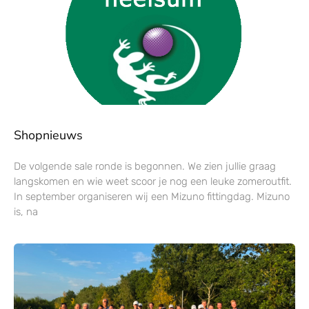
Shopnieuws
De volgende sale ronde is begonnen. We zien jullie graag
langskomen en wie weet scoor je nog een leuke zomeroutfit.
In september organiseren wij een Mizuno fittingdag. Mizuno
is, na