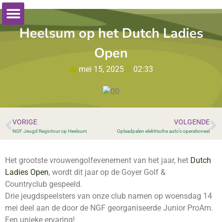
Heelsum op het Dutch Ladies
Open
mei 15, 2025
02:33
VORIGE
VOLGENDE
NGF Jeugd Regiotour op Heelsum
Oplaadpalen elektrische auto’s operationeel
Het grootste vrouwengolfevenement van het jaar, het
Dutch
Ladies Open
, wordt dit jaar op de Goyer Golf &
Countryclub gespeeld.
Drie jeugdspeelsters van onze club namen op woensdag 14
mei deel aan de door de NGF georganiseerde Junior ProAm.
Een unieke ervaring!