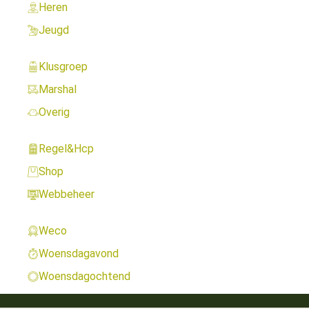
Heren
Jeugd
Klusgroep
Marshal
Overig
Regel&Hcp
Shop
Webbeheer
Weco
Woensdagavond
Woensdagochtend