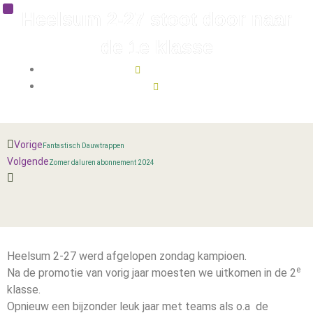
Heelsum 2-27 stoot door naar
de 1e klasse
mei 13, 2024
17:39
Vorige
Fantastisch Dauwtrappen
Volgende
Zomer daluren abonnement 2024
Heelsum 2-27 werd afgelopen zondag kampioen.
e
Na de promotie van vorig jaar moesten we uitkomen in de 2
klasse.
Opnieuw een bijzonder leuk jaar met teams als o.a de