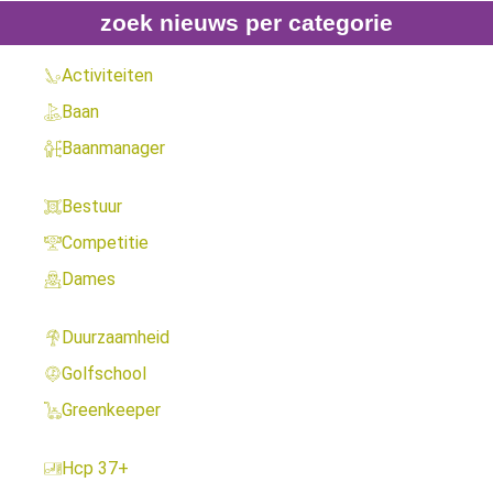
zoek nieuws per categorie
Activiteiten
Baan
Baanmanager
Bestuur
Competitie
Dames
Duurzaamheid
Golfschool
Greenkeeper
Hcp 37+