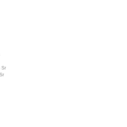
s
 Sr
Sr