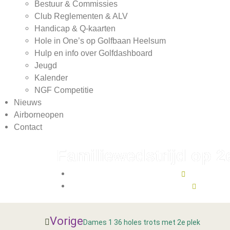
Bestuur & Commissies
Club Reglementen & ALV
Handicap & Q-kaarten
Hole in One’s op Golfbaan Heelsum
Hulp en info over Golfdashboard
Jeugd
Kalender
NGF Competitie
Nieuws
Airborneopen
Contact
Familiewedstrijd op 2
mei 7, 2024
10:39
Vorige
Dames 1 36 holes trots met 2e plek