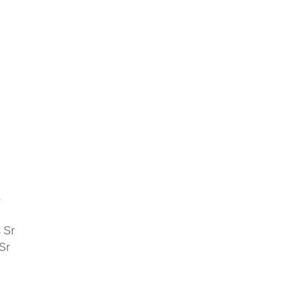
s
 Sr
Sr