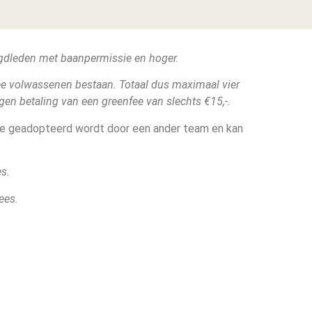
ugdleden met baanpermissie en hoger.
e volwassenen bestaan. Totaal dus maximaal vier
en betaling van een greenfee van slechts €15,-.
at je geadopteerd wordt door een ander team en kan
s.
ees.