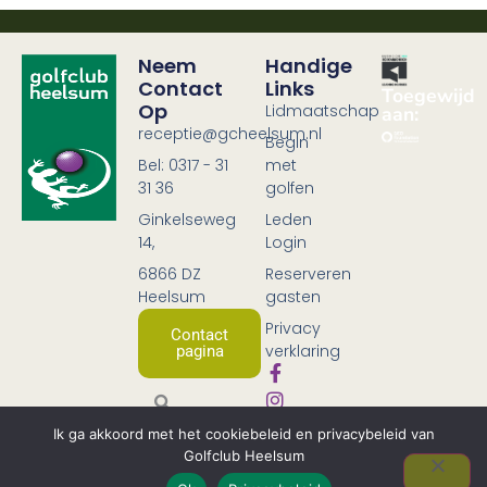
Neem
Handige
Contact
Links
Toegewijd
Op
Lidmaatschap
aan:
receptie@gcheelsum.nl
Begin
Bel: 0317 - 31
met
31 36
golfen
Ginkelseweg
Leden
14,
Login
6866 DZ
Reserveren
Heelsum
gasten
Privacy
Contact
verklaring
pagina
Ik ga akkoord met het cookiebeleid en privacybeleid van
Golfclub Heelsum