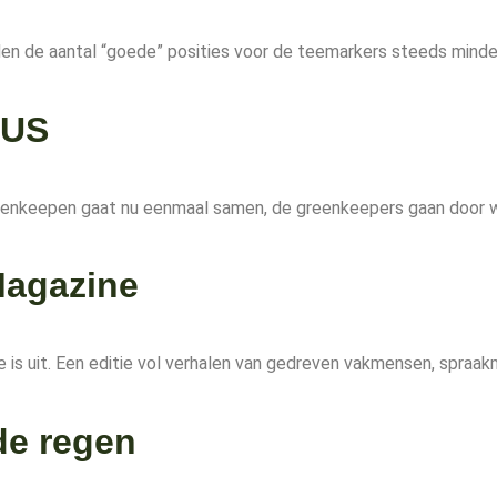
den de aantal “goede” posities voor de teemarkers steeds minder
UUS
reenkeepen gaat nu eenmaal samen, de greenkeepers gaan door 
Magazine
e is uit. Een editie vol verhalen van gedreven vakmensen, spra
de regen