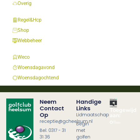
Overig
Regel&Hcp
Shop
Webbeheer
Weco
Woensdagavond
Woensdagochtend
Neem
Handige
Contact
Links
Toegewijd
Op
Lidmaatschap
aan:
receptie@gcheelsum.nl
Begin
Bel: 0317 - 31
met
31 36
golfen