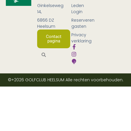
Ginkelseweg
Leden
14,
Login
6866 DZ
Reserveren
Heelsum
gasten
Privacy
Contact
verklaring
pagina
©+2026
GOLFCLUB HEELSUM
Alle rechten voorbehouden.