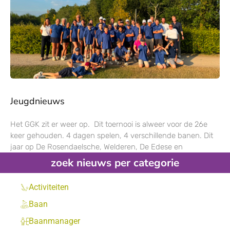
Jeugdnieuws
Het GGK zit er weer op. Dit toernooi is alweer voor de 26e
keer gehouden. 4 dagen spelen, 4 verschillende banen. Dit
jaar op De Rosendaelsche, Welderen, De Edese en
zoek nieuws per categorie
Activiteiten
Baan
Baanmanager