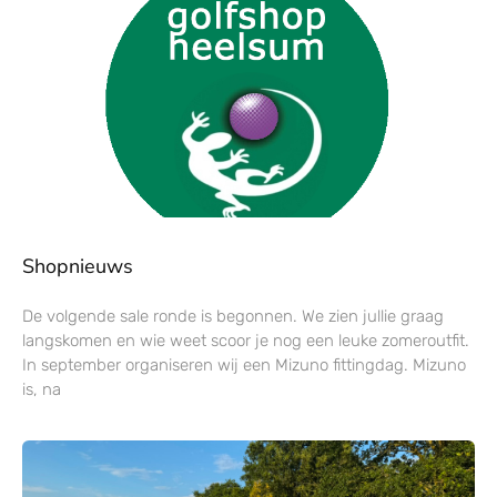
Shopnieuws
De volgende sale ronde is begonnen. We zien jullie graag
langskomen en wie weet scoor je nog een leuke zomeroutfit.
In september organiseren wij een Mizuno fittingdag. Mizuno
is, na