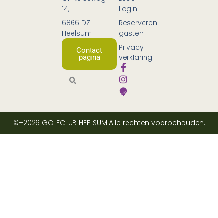
14,
Login
6866 DZ
Reserveren
Heelsum
gasten
Privacy
Contact
verklaring
pagina
©+2026
GOLFCLUB HEELSUM
Alle rechten voorbehouden.