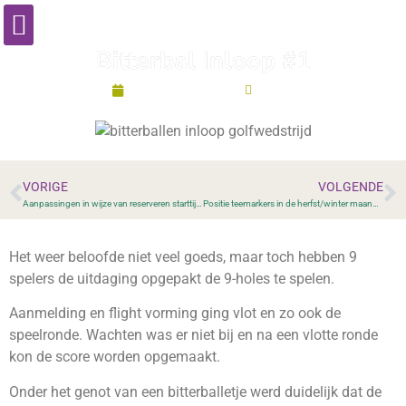
Bitterbal Inloop #1
december 6, 2025
12:36
VORIGE
VOLGENDE
Aanpassingen in wijze van reserveren starttijden
Positie teemarkers in de herfst/winter maanden
Het weer beloofde niet veel goeds, maar toch hebben 9
spelers de uitdaging opgepakt de 9-holes te spelen.
Aanmelding en flight vorming ging vlot en zo ook de
speelronde. Wachten was er niet bij en na een vlotte ronde
kon de score worden opgemaakt.
Onder het genot van een bitterballetje werd duidelijk dat de