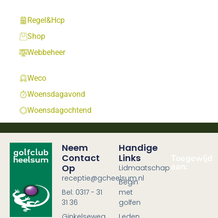
Regel&Hcp
Shop
Webbeheer
Weco
Woensdagavond
Woensdagochtend
Neem
Handige
Contact
Links
Toegewijd
aan:
Op
Lidmaatschap
receptie@gcheelsum.nl
Begin
Bel: 0317 - 31
met
31 36
golfen
Ginkelseweg
Leden