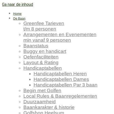
Ga naar de inhoud
Home
De Baan
Greenfee Tarieven
t/m 8 personen
Arrangementen en Evenementen
min vanaf 9 personen
Baanstatus
Buggy en handicart
Oefenfaciliteiten
Layout & Rating
Handicaptabellen
Handicaptabellen Heren
Handicaptabellen Dames
Handicaptabellen Par 3 baan
Begin met Golfen
Local Rules & Baanregelementen
Duurzaamheid
Baankarakter & historie
Golfshop Heelsum