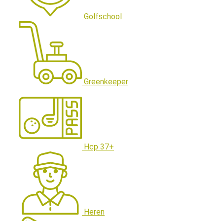
Golfschool
Greenkeeper
Hcp 37+
Heren