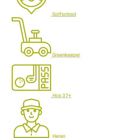
Golfschool
Greenkeeper
Hcp 37+
Heren