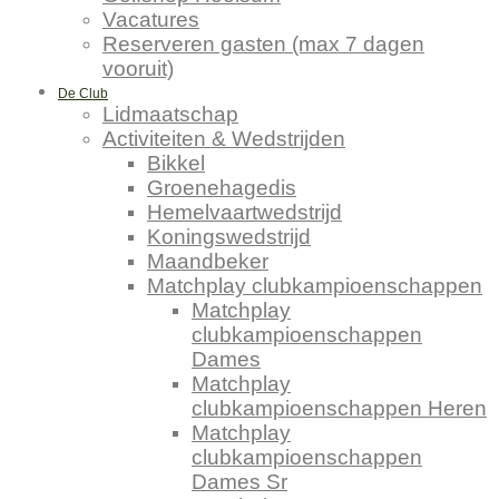
Vacatures
Reserveren gasten (max 7 dagen
vooruit)
De Club
Lidmaatschap
Activiteiten & Wedstrijden
Bikkel
Groenehagedis
Hemelvaartwedstrijd
Koningswedstrijd
Maandbeker
Matchplay clubkampioenschappen
Matchplay
clubkampioenschappen
Dames
Matchplay
clubkampioenschappen Heren
Matchplay
clubkampioenschappen
Dames Sr