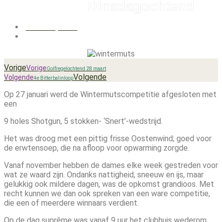
Dinsdagochtend
januari 30, 2026
11:47
Vorige
Vorige
Golfregelochtend 28 maart
Volgende
Volgende
4e Bitterbalinloop
Op 27 januari werd de Wintermutscompetitie afgesloten met
een
9 holes Shotgun, 5 stokken- ‘Snert’-wedstrijd.
Het was droog met een pittig frisse Oostenwind; goed voor
de erwtensoep, die na afloop voor opwarming zorgde.
Vanaf november hebben de dames elke week gestreden voor
wat ze waard zijn. Ondanks nattigheid, sneeuw en ijs, maar
gelukkig ook mildere dagen, was de opkomst grandioos. Met
recht kunnen we dan ook spreken van een ware competitie,
die een of meerdere winnaars verdient.
Op de dag suprême was vanaf 9 uur het clubhuis wederom