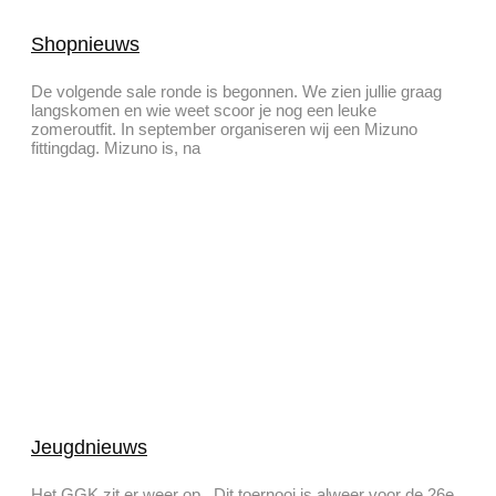
Shopnieuws
De volgende sale ronde is begonnen. We zien jullie graag
langskomen en wie weet scoor je nog een leuke
zomeroutfit. In september organiseren wij een Mizuno
fittingdag. Mizuno is, na
Jeugdnieuws
Het GGK zit er weer op. Dit toernooi is alweer voor de 26e