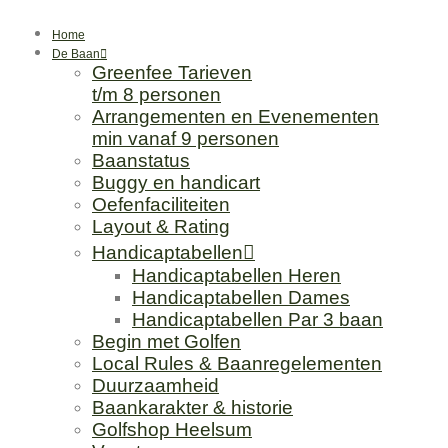
Ga
naar
Home
de
De Baan
Greenfee Tarieven
inhoud
t/m 8 personen
Arrangementen en Evenementen
min vanaf 9 personen
Baanstatus
Buggy en handicart
Oefenfaciliteiten
Layout & Rating
Handicaptabellen
Handicaptabellen Heren
Handicaptabellen Dames
Handicaptabellen Par 3 baan
Begin met Golfen
Local Rules & Baanregelementen
Duurzaamheid
Baankarakter & historie
Golfshop Heelsum