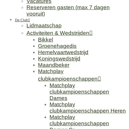
Vacatures
Reserveren gasten (max 7 dagen
vooruit)
De Club
Lidmaatschap
Activiteiten & Wedstrijden
Bikkel
Groenehagedis
Hemelvaartwedstrijd
Koningswedstrijd
Maandbeker
Matchplay
clubkampioenschappen
Matchplay
clubkampioenschappen
Dames
Matchplay
clubkampioenschappen Heren
Matchplay
clubkampioenschappen