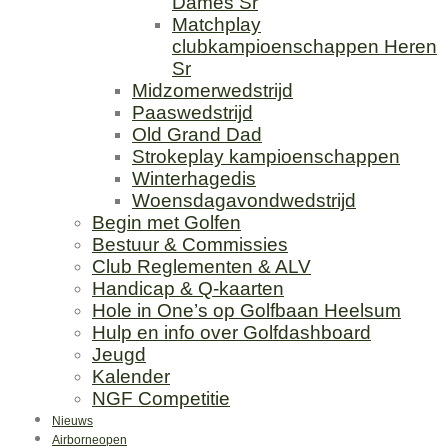
Dames Sr
Matchplay
clubkampioenschappen Heren
Sr
Midzomerwedstrijd
Paaswedstrijd
Old Grand Dad
Strokeplay kampioenschappen
Winterhagedis
Woensdagavondwedstrijd
Begin met Golfen
Bestuur & Commissies
Club Reglementen & ALV
Handicap & Q-kaarten
Hole in One’s op Golfbaan Heelsum
Hulp en info over Golfdashboard
Jeugd
Kalender
NGF Competitie
Nieuws
Airborneopen