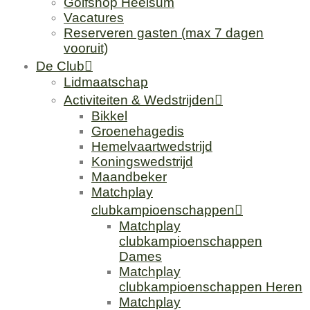
Golfshop Heelsum
Vacatures
Reserveren gasten (max 7 dagen
vooruit)
De Club
Lidmaatschap
Activiteiten & Wedstrijden
Bikkel
Groenehagedis
Hemelvaartwedstrijd
Koningswedstrijd
Maandbeker
Matchplay
clubkampioenschappen
Matchplay
clubkampioenschappen
Dames
Matchplay
clubkampioenschappen Heren
Matchplay