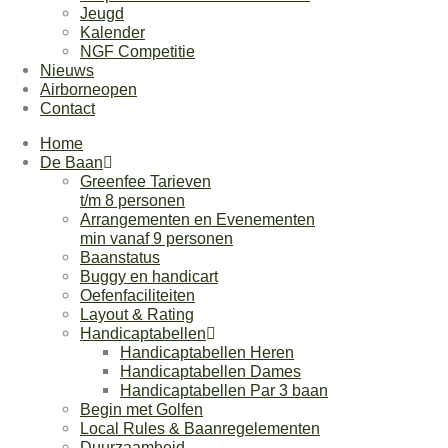
Jeugd
Kalender
NGF Competitie
Nieuws
Airborneopen
Contact
Home
De Baan
Greenfee Tarieven
t/m 8 personen
Arrangementen en Evenementen
min vanaf 9 personen
Baanstatus
Buggy en handicart
Oefenfaciliteiten
Layout & Rating
Handicaptabellen
Handicaptabellen Heren
Handicaptabellen Dames
Handicaptabellen Par 3 baan
Begin met Golfen
Local Rules & Baanregelementen
Duurzaamheid