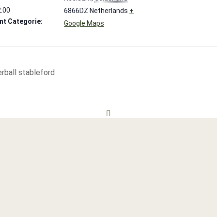
2:00
6866DZ
Netherlands
+
t Categorie:
Google Maps
rball stableford