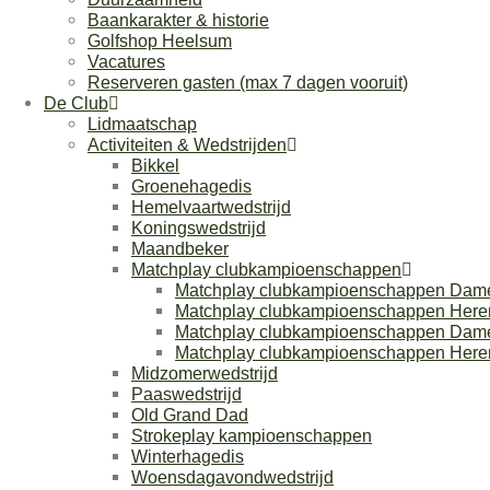
Baankarakter & historie
Golfshop Heelsum
Vacatures
Reserveren gasten (max 7 dagen vooruit)
De Club
Lidmaatschap
Activiteiten & Wedstrijden
Bikkel
Groenehagedis
Hemelvaartwedstrijd
Koningswedstrijd
Maandbeker
Matchplay clubkampioenschappen
Matchplay clubkampioenschappen Dam
Matchplay clubkampioenschappen Here
Matchplay clubkampioenschappen Dam
Matchplay clubkampioenschappen Here
Midzomerwedstrijd
Paaswedstrijd
Old Grand Dad
Strokeplay kampioenschappen
Winterhagedis
Woensdagavondwedstrijd