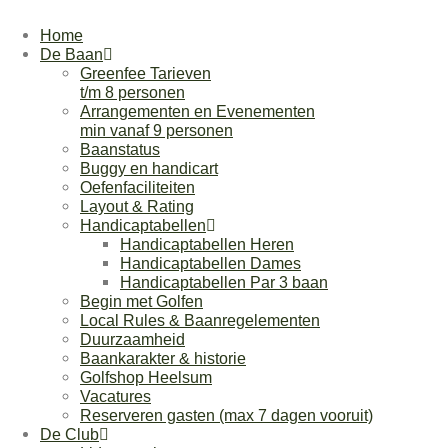
Ga
naar
Home
de
De Baan
inhoud
Greenfee Tarieven
t/m 8 personen
Arrangementen en Evenementen
min vanaf 9 personen
Baanstatus
Buggy en handicart
Oefenfaciliteiten
Layout & Rating
Handicaptabellen
Handicaptabellen Heren
Handicaptabellen Dames
Handicaptabellen Par 3 baan
Begin met Golfen
Local Rules & Baanregelementen
Duurzaamheid
Baankarakter & historie
Golfshop Heelsum
Vacatures
Reserveren gasten (max 7 dagen vooruit)
De Club