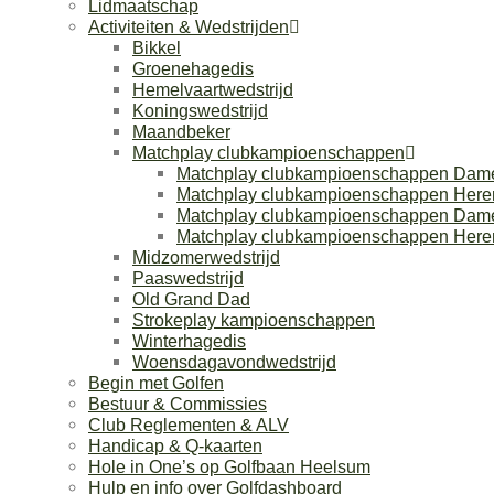
Lidmaatschap
Activiteiten & Wedstrijden
Bikkel
Groenehagedis
Hemelvaartwedstrijd
Koningswedstrijd
Maandbeker
Matchplay clubkampioenschappen
Matchplay clubkampioenschappen Dam
Matchplay clubkampioenschappen Here
Matchplay clubkampioenschappen Dam
Matchplay clubkampioenschappen Here
Midzomerwedstrijd
Paaswedstrijd
Old Grand Dad
Strokeplay kampioenschappen
Winterhagedis
Woensdagavondwedstrijd
Begin met Golfen
Bestuur & Commissies
Club Reglementen & ALV
Handicap & Q-kaarten
Hole in One’s op Golfbaan Heelsum
Hulp en info over Golfdashboard