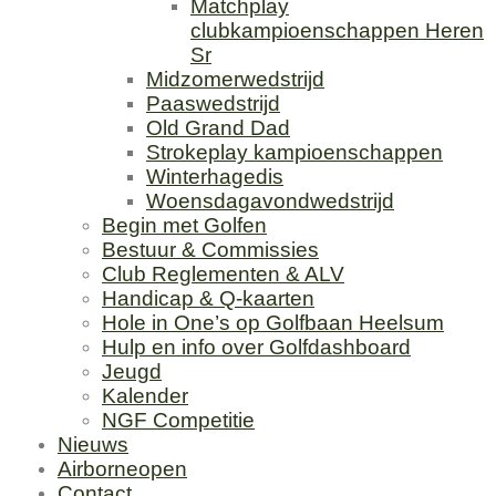
Matchplay
clubkampioenschappen Heren
Sr
Midzomerwedstrijd
Paaswedstrijd
Old Grand Dad
Strokeplay kampioenschappen
Winterhagedis
Woensdagavondwedstrijd
Begin met Golfen
Bestuur & Commissies
Club Reglementen & ALV
Handicap & Q-kaarten
Hole in One’s op Golfbaan Heelsum
Hulp en info over Golfdashboard
Jeugd
Kalender
NGF Competitie
Nieuws
Airborneopen
Contact