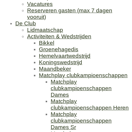
Vacatures
Reserveren gasten (max 7 dagen
vooruit)
De Club
Lidmaatschap
Activiteiten & Wedstrijden
Bikkel
Groenehagedis
Hemelvaartwedstrijd
Koningswedstrijd
Maandbeker
Matchplay clubkampioenschappen
Matchplay
clubkampioenschappen
Dames
Matchplay
clubkampioenschappen Heren
Matchplay
clubkampioenschappen
Dames Sr