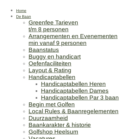
Ga
naar
Home
de
De Baan
Greenfee Tarieven
inhoud
t/m 8 personen
Arrangementen en Evenementen
min vanaf 9 personen
Baanstatus
Buggy en handicart
Oefenfaciliteiten
Layout & Rating
Handicaptabellen
Handicaptabellen Heren
Handicaptabellen Dames
Handicaptabellen Par 3 baan
Begin met Golfen
Local Rules & Baanregelementen
Duurzaamheid
Baankarakter & historie
Golfshop Heelsum
Vacatures