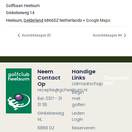
Golfbaan Heelsum
Ginkelseweg 14
Heelsum
,
Gelderland
6866DZ
Netherlands
+ Google Maps
Avond4daagse #2
Avond4daagse #4
Neem
Handige
Contact
Links
Toegewijd
aan:
Op
Lidmaatschap
receptie@gcheelsum.nl
Begin
Bel: 0317 - 31
met
31 36
golfen
Ginkelseweg
Leden
14,
Login
6866 DZ
Reserveren