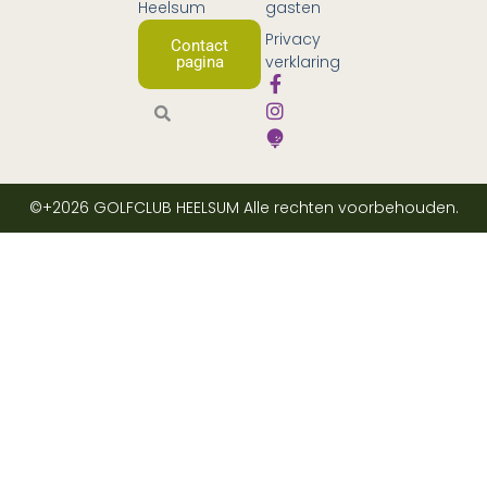
Heelsum
gasten
Privacy
Contact
verklaring
pagina
©+2026
GOLFCLUB HEELSUM
Alle rechten voorbehouden.