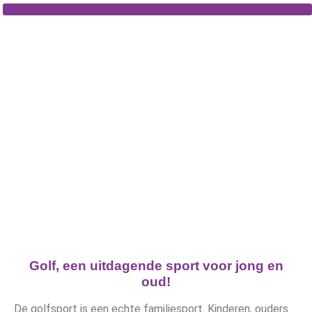
Ga
naar
de
inhoud
Lidmaatschap Jeugd
Golf, een uitdagende sport voor jong en
oud!
De golfsport is een echte familiesport. Kinderen, ouders