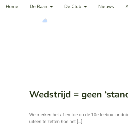
Home
De Baan
De Club
Nieuws
A
Heelsum
21°
Half bewolkt
Wedstrijd = geen ‘stan
We merken het af en toe op de 10e teebox: onduide
uiteen te zetten hoe het […]