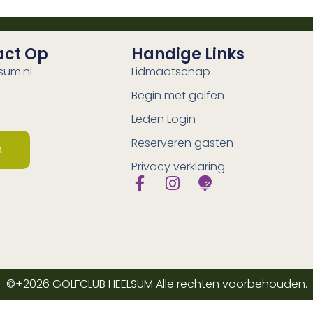
act Op
Handige Links
sum.nl
Lidmaatschap
Begin met golfen
Leden Login
Reserveren gasten
a
Privacy verklaring
©+2026
GOLFCLUB HEELSUM
Alle rechten voorbehouden.