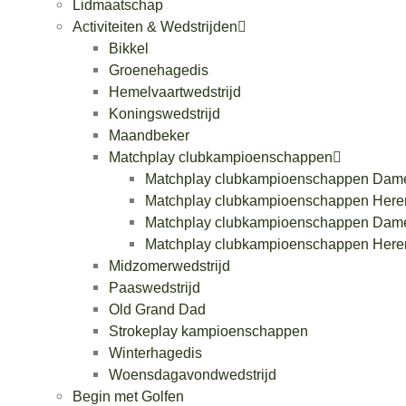
Lidmaatschap
Activiteiten & Wedstrijden
Bikkel
Groenehagedis
Hemelvaartwedstrijd
Koningswedstrijd
Maandbeker
Matchplay clubkampioenschappen
Matchplay clubkampioenschappen Dam
Matchplay clubkampioenschappen Here
Matchplay clubkampioenschappen Dam
Matchplay clubkampioenschappen Here
Midzomerwedstrijd
Paaswedstrijd
Old Grand Dad
Strokeplay kampioenschappen
Winterhagedis
Woensdagavondwedstrijd
Begin met Golfen