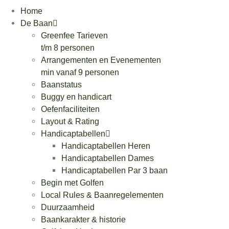
Ga
Home
naar
De Baan
de
Greenfee Tarieven
inhoud
t/m 8 personen
Arrangementen en Evenementen
min vanaf 9 personen
Baanstatus
Buggy en handicart
Oefenfaciliteiten
Layout & Rating
Handicaptabellen
Handicaptabellen Heren
Handicaptabellen Dames
Handicaptabellen Par 3 baan
Begin met Golfen
Local Rules & Baanregelementen
Duurzaamheid
Baankarakter & historie